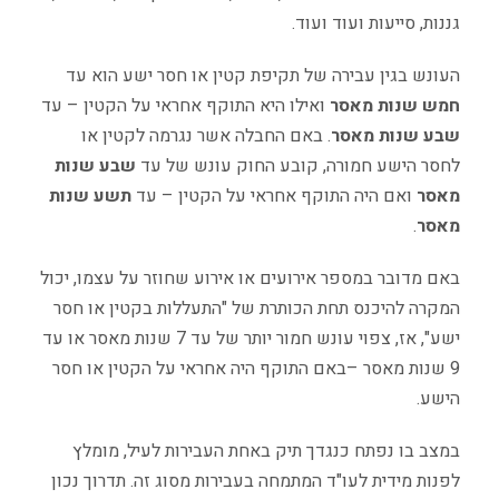
גננות
,
סייעות ועוד ועוד
.
העונש בגין עבירה של תקיפת קטין או חסר ישע הוא עד
חמש
שנות
מאסר
ואילו היא התוקף אחראי על הקטין
–
עד
שבע
שנות
מאסר
.
באם החבלה אשר נגרמה לקטין או
לחסר הישע חמורה
,
קובע החוק עונש של עד
שבע
שנות
מאסר
ואם היה התוקף אחראי על הקטין
–
עד
תשע
שנות
מאסר
.
באם
מדובר
במספר
אירועים
או
אירוע
שחוזר
על
עצמו
,
יכול
המקרה
להיכנס
תחת
הכותרת
של
"
התעללות
בקטין
או
חסר
ישע
",
אז
,
צפוי
עונש
חמור
יותר
של
עד
7
שנות
מאסר
או
עד
9
שנות
מאסר
–
באם
התוקף
היה
אחראי
על
הקטין
או
חסר
הישע
.
במצב בו נפתח כנגדך תיק באחת העבירות לעיל
,
מומלץ
לפנות מידית לעו
"
ד המתמחה בעבירות מסוג זה
.
תדרוך נכון