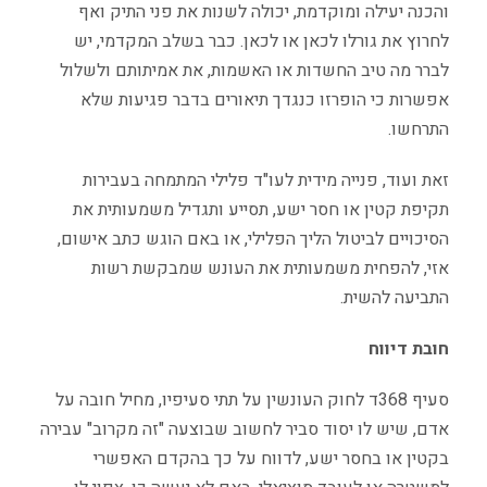
והכנה יעילה ומוקדמת
,
יכולה לשנות את פני התיק ואף
לחרוץ את גורלו לכאן או לכאן
.
כבר בשלב המקדמי
,
יש
לברר מה טיב החשדות או האשמות
,
את אמיתותם ולשלול
אפשרות כי הופרזו כנגדך תיאורים בדבר פגיעות שלא
התרחשו
.
זאת ועוד
,
פנייה מידית לעו
"
ד פלילי המתמחה בעבירות
תקיפת קטין או חסר ישע
,
תסייע ותגדיל משמעותית את
הסיכויים לביטול הליך הפלילי
,
או באם הוגש כתב אישום
,
אזי
,
להפחית משמעותית את העונש שמבקשת רשות
התביעה להשית
.
חובת
דיווח
סעיף
368
ד לחוק העונשין על תתי סעיפיו
,
מחיל חובה על
אדם
,
שיש לו יסוד סביר לחשוב שבוצעה
"
זה מקרוב
"
עבירה
בקטין או בחסר ישע
,
לדווח על כך בהקדם האפשרי