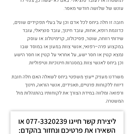
למשטרה או לעובד סוציאלי
.
באם לא יעשה כן
,
צפוי לו
עונש של שלושה חודשי מאסר
.
חובה
זו
חלה
ביחס
לכל
אדם
וכן
על
בעלי
תפקידים
שונים
,
כדוגמת
רופא
,
אחות
,
עובד
חינוך
,
עובד
סוציאלי
,
עובד
שירותי
רווחה
,
שוטר
,
פסיכולוג
,
קרימינולוג
או
עוסק
במקצוע
פרה
–
רפואי
,
אנשי
צוות
במעון
או
במוסד
שבו
נמצא
קטין
או
חסר
ישע
,
על
אחראי
על
קטין
או
חסר
הישע
וכן
ביחס
לאנשי
צוות
במסגרות
חינוכיות
וטיפוליות
.
משרדנו מעניק ייעוץ משפטי ביחס לשאלה האם חלה חובת
דיווח ללקוחות פרטיים
,
תאגידים
,
אנשי הוראה
,
חינוך
ורפואה ומלווה במידת הצורך את לקוחותיו בהתנהלות מול
המשטרה
.
ליצירת קשר חייגו 077-3320239 או
השאירו את פרטיכם ונחזור בהקדם: