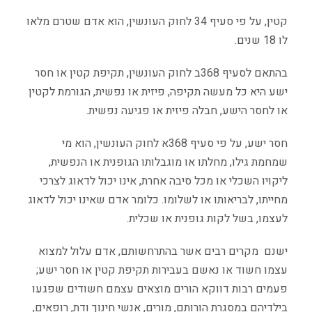
קטין
,
על פי סעיף
34
לחוק העונשין
,
הוא אדם שטרם מלאו
לו
18
שנים
.
בהתאם לסעיף
368
ב לחוק העונשין
,
תקיפת קטין או חסר
ישע היא כל מעשה תקיפה
,
פיזית או נפשית
,
הגורמת לקטין
או לחסר הישע
,
חבלה פיזית או פגיעה נפשית
.
חסר ישע
,
על פי סעיף
368
א לחוק העונשין
,
הוא מי
שמחמת גילו
,
מחלתו או מוגבלותו הגופנית או הנפשית
,
ליקויו השכלי או מכל סיבה אחרת
,
אינו יכול לדאוג לצרכי
מחייתו
,
לבריאותו או לשלומו
.
כלומר אדם שאינו יכול לדאוג
לעצמו
,
בשל לקות גופנית או שכלית
.
ישנם
מקרים רבים אשר בהתרחשותם
,
אדם עלול למצוא
עצמו חשוד או נאשם בעבירות תקיפת קטין או חסר ישע
;
פעמים רבות דווקא הורים מוצאים עצמם חשודים שפגעו
בילדיהם במסגרת הורותם
,
מורים
,
אנשי חינוך ודת
,
רופאים
,